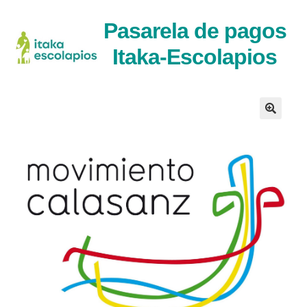
Ir
Ir
Pasarela de pagos
a
al
Itaka-Escolapios
la
contenido
navegaci�n