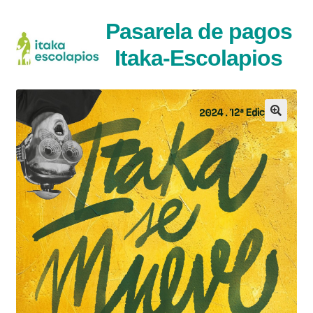
Ir
Ir
Pasarela de pagos
a
al
Itaka-Escolapios
la
contenido
navegaci�n