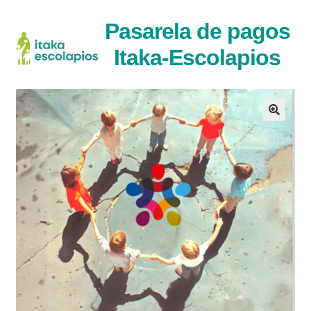
Ir
Ir
Pasarela de pagos
a
al
Itaka-Escolapios
la
contenido
navegaci�n