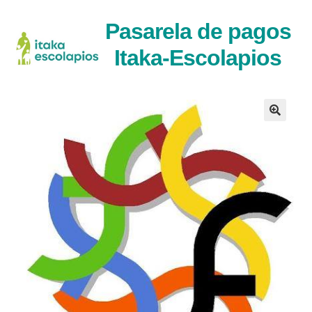
Ir
Ir
Pasarela de pagos
a
al
Itaka-Escolapios
la
contenido
navegaci�n