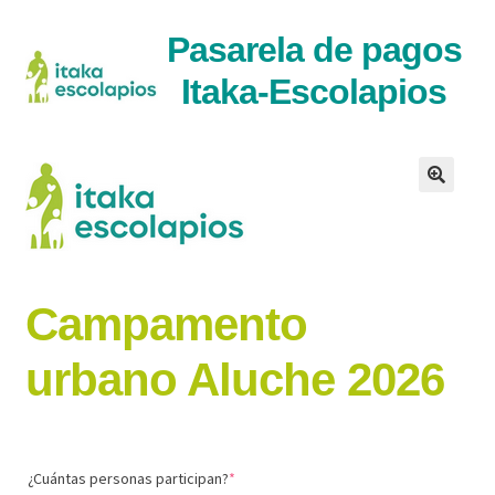
Ir
Ir
Pasarela de pagos
a
al
Itaka-Escolapios
la
contenido
navegaci�n
Campamento
urbano Aluche 2026
(required)
¿Cuántas personas participan?
*