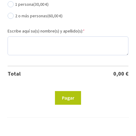
1 persona
(30,00 €)
2 o más personas
(60,00 €)
(required)
Escribe aquí su(s) nombre(s) y apellido(s):
*
Total
0,00
€
Campamento
Pagar
urbano
Aluche
2026
cantidad