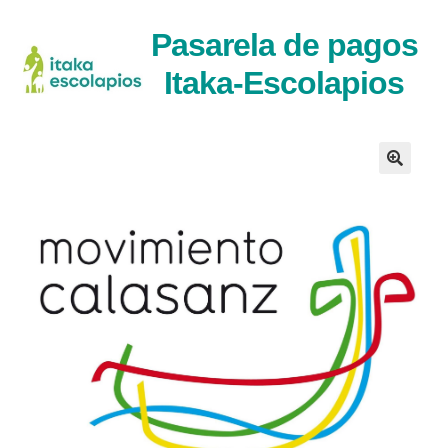
Ir
Ir
Pasarela de pagos
a
al
Itaka-Escolapios
la
contenido
navegaci�n