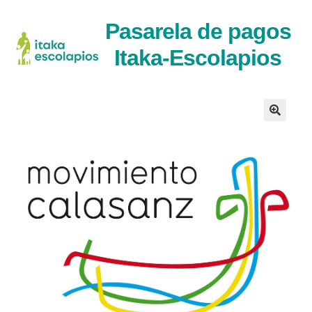
Ir
Ir
Pasarela de pagos
a
al
Itaka-Escolapios
la
contenido
navegaci�n