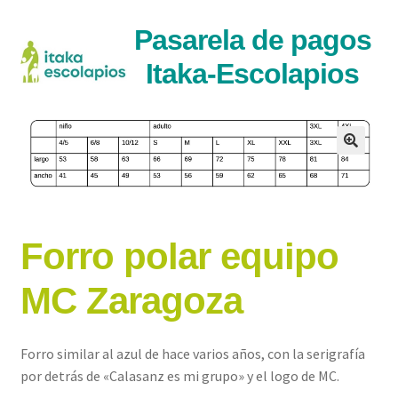
Ir
Ir
Pasarela de pagos
a
al
Itaka-Escolapios
la
contenido
navegaci�n
Forro polar equipo
MC Zaragoza
Forro similar al azul de hace varios años, con la serigrafía
por detrás de «Calasanz es mi grupo» y el logo de MC.