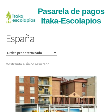
Ir
Ir
Pasarela de pagos
a
al
Itaka-Escolapios
la
contenido
navegaci�n
España
Mostrando el único resultado